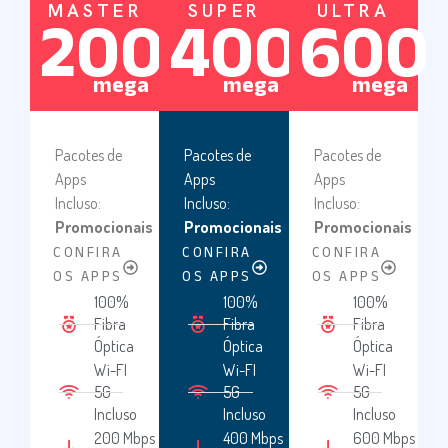
MASTER
SUPER
ULTRA
200
400
600
mega
mega
mega
Pacotes de
Pacotes de
Pacotes de
Apps
Apps
Apps
Incluso:
Incluso:
Incluso:
Promocionais
Promocionais
Promocionais
CONFIRA
CONFIRA
CONFIRA
OS APPS
OS APPS
OS APPS
100%
100%
100%
Fibra
Fibra
Fibra
Óptica
Óptica
Óptica
Wi-FI
Wi-FI
Wi-FI
5G
5G
5G
Incluso
Incluso
Incluso
200 Mbps
400 Mbps
600 Mbps