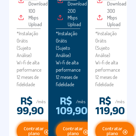
Download
Download
Download
100
200
300
Mbps
Mbps
Mbps
Upload
Upload
Upload
*Instalação
*Instalação
*Instalação
Grátis
Grátis
Grátis
(Sujeito
(Sujeito
(Sujeito
Análise)
Análise)
Análise)
Wi-fi de alta
Wi-fi de alta
Wi-fi de alta
performance
performance
performance
12 meses de
12 meses de
12 meses de
fidelidade
fidelidade
fidelidade
R$
R$
R$
/mês
/mês
/mês
99,90
109,90
119,90
Contratar
Contratar
Contratar
plano
plano
plano