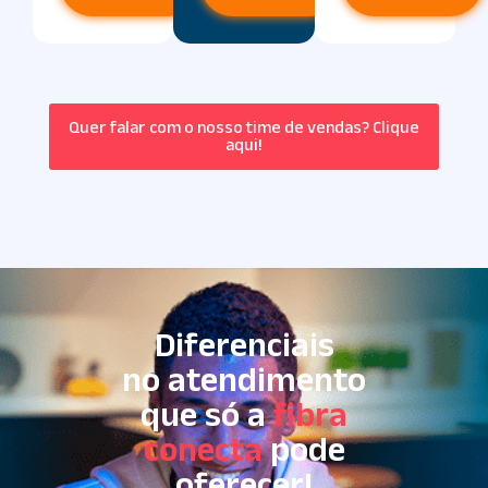
Quer falar com o nosso time de vendas? Clique
aqui!
Diferenciais
no atendimento
que só a
fibra
conecta
pode