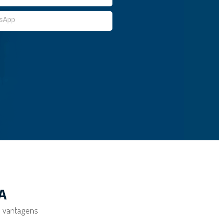
A
s vantagens