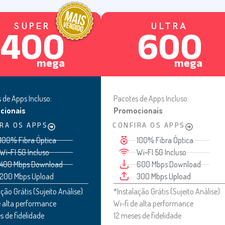
SUPER
ULTRA
400
600
mega
mega
 de Apps Incluso:
Pacotes de Apps Incluso:
cionais
Promocionais
RA OS APPS
CONFIRA OS APPS
100% Fibra Óptica
100% Fibra Óptica
Wi-FI 5G Incluso
Wi-FI 5G Incluso
400 Mbps Download
600 Mbps Download
200 Mbps Upload
300 Mbps Upload
ção Grátis (Sujeito Análise)
*Instalação Grátis (Sujeito Análise)
e alta performance
Wi-fi de alta performance
s de fidelidade
12 meses de fidelidade