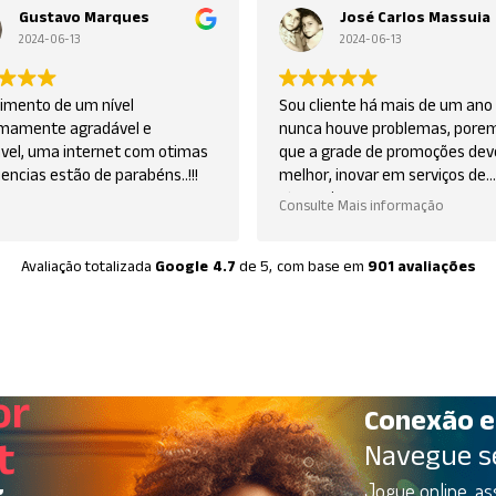
José Carlos Massuia
Camila Bellini
2024-06-13
2024-06-13
ou cliente há mais de um ano e
Sem oque reclamar até ag
unca houve problemas, porem acho
ok,eu recomendo
ue a grade de promoções deveria
elhor, inovar em serviços de
treaming.
onsulte Mais informação
Avaliação totalizada
Google
4.7
de 5,
com base em
901 avaliações
or
Conexão e
t
Navegue s
Jogue online, ass