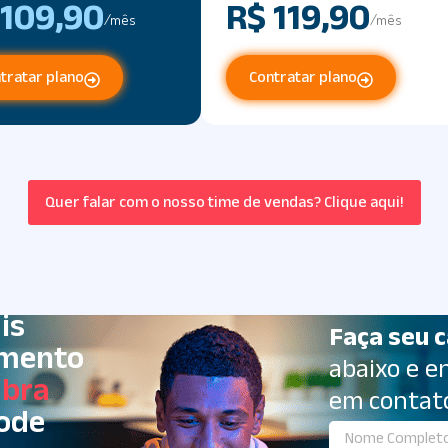
 109,90
R$ 119,90
/mês
/mês
tratar plano
Contratar plano
Quer falar com o nosso time de vendas? Clique aqui!
is
Faça seu 
imento
abaixo e 
ibra
em contat
ode