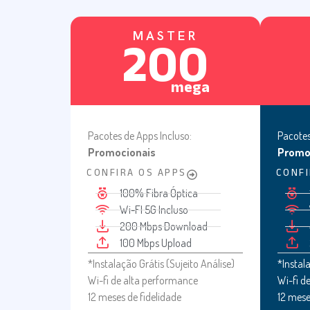
MASTER
200
mega
Pacotes de Apps Incluso:
Pacotes
Promocionais
Promo
CONFIRA OS APPS
CONFI
100% Fibra Óptica
Wi-FI 5G Incluso
200 Mbps Download
100 Mbps Upload
*Instalação Grátis (Sujeito Análise)
*Instala
Wi-fi de alta performance
Wi-fi d
12 meses de fidelidade
12 mese