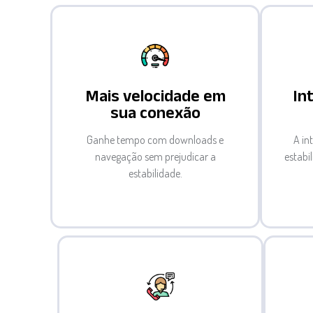
Mais velocidade em
In
sua conexão
Ganhe tempo com downloads e
A in
navegação sem prejudicar a
estabi
estabilidade.