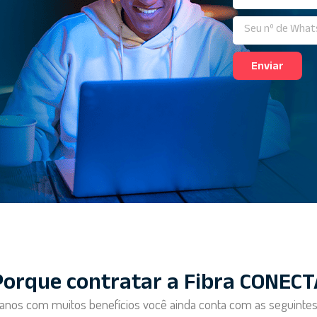
Enviar
Porque contratar a Fibra CONECT
anos com muitos benefícios você ainda conta com as seguinte