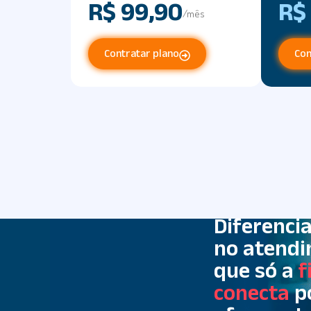
R$ 99,90
R$
/mês
Contratar plano
Con
Diferencia
no atend
que só a
f
conecta
p