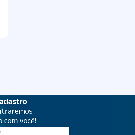
cadastro
entraremos
o com você!